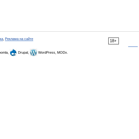
ка
,
Реклама на сайте
18+
omla,
Drupal,
WordPress, MODx.