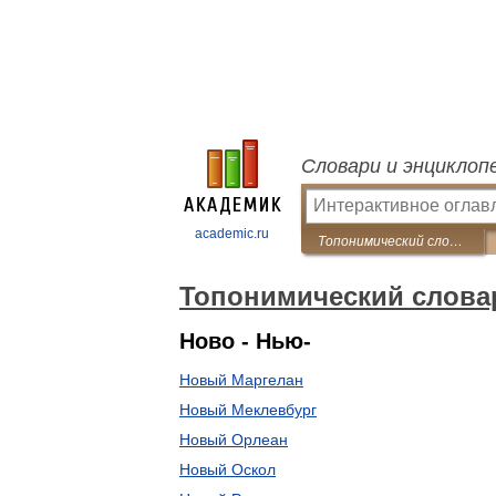
Словари и энциклоп
academic.ru
Топонимический словарь
Топонимический слова
Ново - Нью-
Новый Маргелан
Новый Меклевбург
Новый Орлеан
Новый Оскол