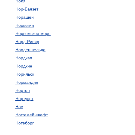
Ноля
Нор-Баязет
Норашен
Норвегия
Норвежское море
Норд-Ривир
Норденшельда
Нордкап
Нордкин
Норильск
Нормандия
Нортон
Нортуэрт
Нос
Нотгемейншафт
Нотеборг