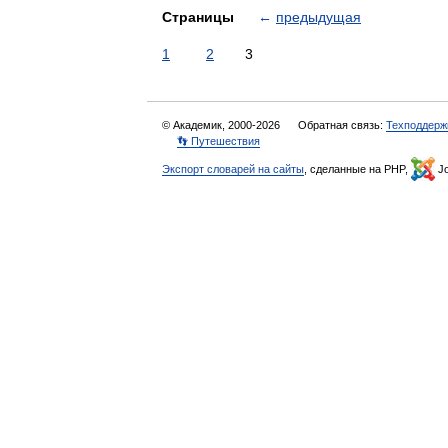
Страницы
←
предыдущая
1
2
3
© Академик, 2000-2026
Обратная связь:
Техподдерж
👣 Путешествия
Экспорт словарей на сайты
, сделанные на PHP,
Jo