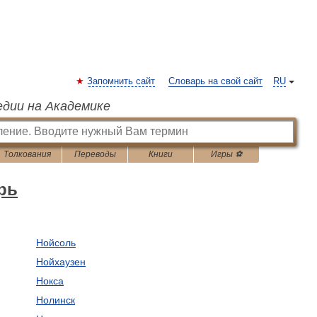
Запомнить сайт
Словарь на свой сайт
RU
едии на Академике
Толкования
Переводы
Книги
Игры ⚽
рь
Нойсоль
Нойхаузен
Нокса
Нолинск